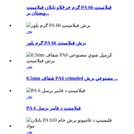
ګرم خرڅلاو نایلان فیلامینټ PA 66 فیلامینټ
ویښتان بر...
نور
ګرم پلور PA 66 برش فیلامینټ
نور
0.5mm شفاف PA6 crimpled مصنوعي برش ...
نور
PA 6 فیلامینټ د فایبر برسل
نور