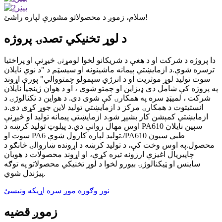
سلام، زموږ د محصولاتو مشورې لپاره راشئ!
د لوړ تخنیکي تصدۍ پروژه
دا پروژه د شرکت او د هغې د شریکانو لخوا لومړنۍ څیړنې او پراختیا
ترسره شوې.د ازمایښتي پیمانه ماشینونه او سیسټم د "د نوي نایلان
سوت تولید لوړ موثریت او د انرژي سپمولو چمتووالي" پورې اړوند
په پروژه کې شامل دی ډیزاین او چمتو شوی ، او د هوان ژینجیا نایلان
شرکت ، لمیټډ سره په همکارۍ کې شوی دی. د هواين د تکنالوژۍ د
انستيتوت د همکارۍ مرکز د ازمايښتي توليد لاين جوړ کړی دی.د
ازمایښتي کمېشن کار بشپړ شو.د ازمایښتي پیمانه تولید او څیړنې
اوس مهال روانې دي.د پیلوټ تولید کرښه د PA610 سپین نایلان
سوت او PA6 تولید لپاره کارول شوې./PA610 طبي سیون
محصول.په اوس وخت کې، د تولید کرښه د اړونده ښاروالۍ څانګو د
چاپیریال اغیزې ارزونه تیره کړې، او اړوند محصولات د هویان
ساینس او ​​​​ټیکنالوژۍ بیورو لخوا د لوړ تخنیکي محصولاتو په توګه
پیژندل شوي.
نور وګوره
موږ سره اړیکه ونیسئ
زموږ قضیه