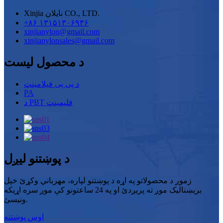
Xinjia نایلان CO., LTD.
+۸۶ ۱۳۱۵۱۳۰۶۹۳۶
xinjianylon@gmail.com
xinjianylonsales@gmail.com
د محصول لیست
د پی پی فیلامینټ
PA
د PBT فلیمینټ
د پوښتنو لیږل
زموږ د محصولاتو په اړه د پوښتنو لپاره، مهرباني وکړئ خپل
بریښنالیک موږ ته پریږدئ او په 24 ساعتونو کې موږ سره اړیکه
ونیسئ.
اوس پوښتنه