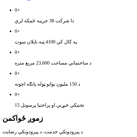
0
+
دا شرکت 38 جریبه ځمکه لري
0
+
په کال کې 4100 ټنه نایلان سوت
0
+
د ساختماني مساحت 23,600 مربع متره
0
+
د 150 ملیون یوانو ټوله پانګه اچونه
0
+
15 تخنیکي څیړنې او پراختیا پرسونل
زموږ ځواکمن
د پیرودونکي خدمت، د پیرودونکي رضایت