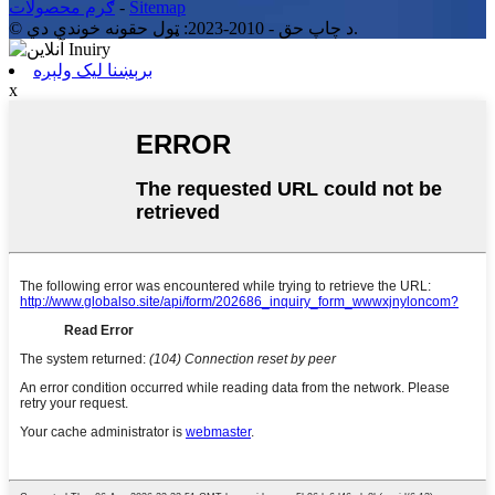
Sitemap
-
ګرم محصولات
© د چاپ حق - 2010-2023: ټول حقونه خوندي دي.
برېښنا لیک ولېږه
x