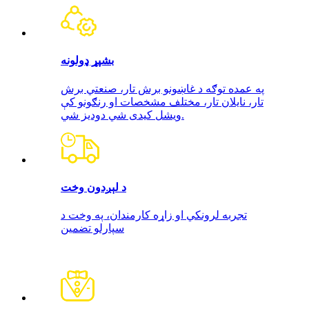
بشپړ ډولونه
په عمده توګه د غاښونو برش تار، صنعتي برش
تار، نایلان تار، مختلف مشخصات او رنګونو کې
ویشل کیدی شي دودیز شي.
د لېږدون وخت
تجربه لرونکي او زاړه کارمندان، په وخت د
سپارلو تضمین