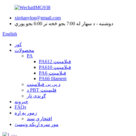
xinjianylon@gmail.com
دوشنبه - د سهار له 7:00 بجو څخه تر 6:00 بجو پورې
English
کور
محصولات
PA
PA612 فیلامینټ
PA610 فیلامینټ
PA6 فیلامینټ
PA66 filament
د پی پی فیلامینټ
د PBT فلیمینټ
ګړندی تار
خبرونه
FAQs
زموږ په اړه
افتخاري سند
موږ سره اړیکه ونیسئ