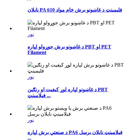
نایلان PA 610 فلیمینټ د غاښونو برش خام مواد
نور
د غاښونو برش جوړولو لپاره PBT او PET
Filament
نور
د غاښونو لپاره لوړ کیفیت او رنګین PBT
فیلامینټ ...
نور
د صنعتي برش لپاره PA6 فیلامینټ نایلان برسل
...