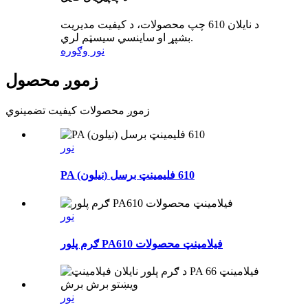
د نایلان 610 چپ محصولات، د کیفیت مدیریت
بشپړ او ساینسي سیسټم لري.
نور وګوره
زموږ محصول
زموږ محصولات کیفیت تضمینوي
نور
PA (نیلون) 610 فلیمینټ برسل
نور
ګرم پلور PA610 فیلامینټ محصولات
نور