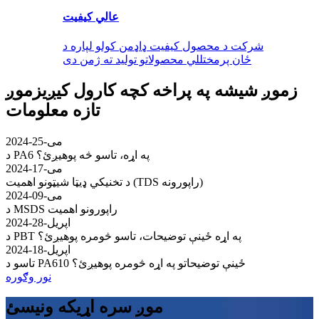
عالي کیفیت
شرکت د محصول کیفیت ډاډمن کولو لپاره د
ځان پرمختللي محصولاتو تولید ته ژمن دی
زموږ شیشه په پراخه کچه کارول کیږي
زموږ
تازه معلومات
می-25-2024
د PA6 په اړه، تاسو څه پوهیږئ؟
می-17-2024
د تخنیکي ډیټا شیټونو اهمیت (TDS راپورونه)
می-09-2024
د MSDS راپورونو اهمیت
اپریل-28-2024
د PBT په اړه ځینې توضیحات، تاسو څومره پوهیږئ؟
اپریل-18-2024
تاسو د PA610 ځینې توضیحاتو په اړه څومره پوهیږئ؟
نور وګوره
موږ سره اړیکه ونیسئ