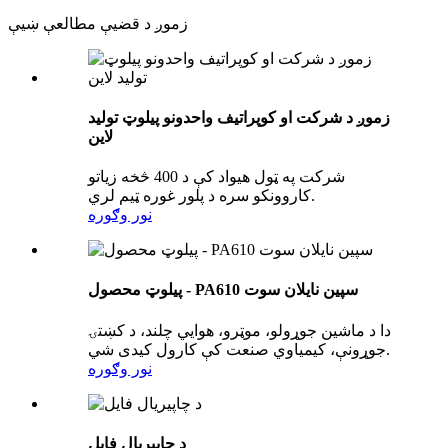
زموږ د قضیې مطالعې ښیې
زموږ د شرکت او کوپراتیف واحدونو پیلوټ تولید
لاین
شرکت په ټول هیواد کې د 400 څخه زیاتو
کاروونکو سره د پلور غوره ټیم لري.
نور وګوره
پیلوټ محصول - PA610 سپین نایلان سوت
دا د ماشین جوړولو، موټرو، هوايي چلند، د کښتۍ
جوړونې، کیمیاوي صنعت کې کارول کیدی شي.
نور وګوره
د چاپیریال فایل